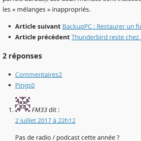
les « mélanges » inappropriés.
Article suivant
BackupPC : Restaurer un f
Article précédent
Thunderbird reste chez 
2 réponses
Commentaires
2
Pings
0
FM33
dit :
2 juillet 2017 à 22h12
Pas de radio / podcast cette année ?