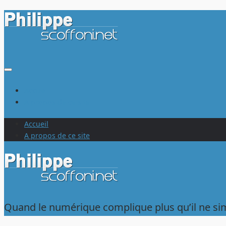
Au
dessous
du
contenu
Accueil
A propos de ce site
Accueil
A propos de ce site
Quand le numérique complique plus qu’il ne sim