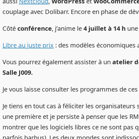
aussi
Nextcloud
,
WordPress
et
WooCommerc
couplage avec Dolibarr. Encore en phase de dé
Côté
conférence
, j’anime le
4 juillet à 14 h
une 
Libre au juste prix
: des modèles économiques au 
Vous pourrez également assister à un
atelier 
Salle J009
.
Je vous laisse consulter les programmes de ces d
Je tiens en tout cas à féliciter les organisateu
une première et je persiste à penser que les RMLL
montrer que les logiciels libres ce ne sont pas
parfois barbus). Les deux mondes sont indissocia