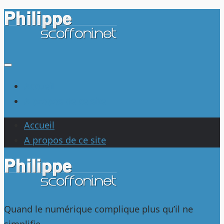
Au
dessous
du
contenu
Accueil
A propos de ce site
Accueil
A propos de ce site
Quand le numérique complique plus qu’il ne