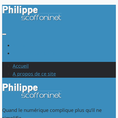
Au
dessous
du
contenu
Accueil
A propos de ce site
Accueil
A propos de ce site
Quand le numérique complique plus qu’il ne