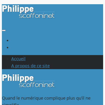
Au
dessous
du
contenu
Accueil
A propos de ce site
Accueil
A propos de ce site
Quand le numérique complique plus qu’il ne