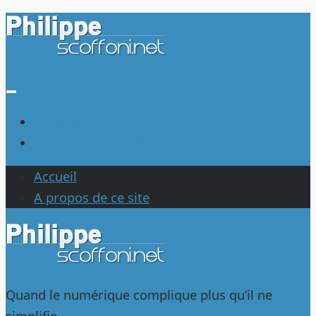
Au
dessous
du
contenu
Accueil
A propos de ce site
Accueil
A propos de ce site
Quand le numérique complique plus qu’il ne